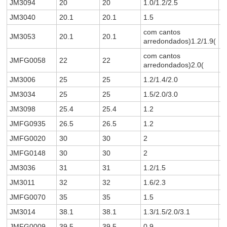
JM3094
20
20
1.0/1.2/2.5
0
JM3040
20.1
20.1
1.5
0
com cantos
JM3053
20.1
20.1
0
arredondados)1.2/1.9(
com cantos
JMFG0058
22
22
0
arredondados)2.0(
JM3006
25
25
1.2/1.4/2.0
0
JM3034
25
25
1.5/2.0/3.0
0
JM3098
25.4
25.4
1.2
0
JMFG0935
26.5
26.5
1.2
0
JMFG0020
30
30
2
0
JMFG0148
30
30
2
0
JM3036
31
31
1.2/1.5
0
JM3011
32
32
1.6/2.3
0
JMFG0070
35
35
1.5
0
JM3014
38.1
38.1
1.3/1.5/2.0/3.1
0
JMFG0009
39.5
39.5
0.9
0