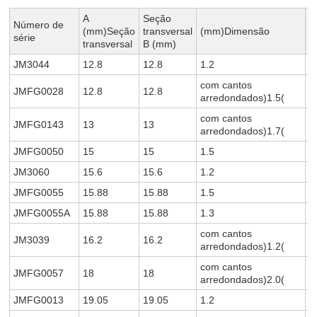
A
Seção
Número de
(mm)Seção
transversal
(mm)Dimensão
P
série
transversal
B (mm)
JM3044
12.8
12.8
1.2
0
com cantos
JMFG0028
12.8
12.8
0
arredondados)1.5(
com cantos
JMFG0143
13
13
0
arredondados)1.7(
JMFG0050
15
15
1.5
0
JM3060
15.6
15.6
1.2
0
JMFG0055
15.88
15.88
1.5
0
JMFG0055A
15.88
15.88
1.3
0
com cantos
JM3039
16.2
16.2
0
arredondados)1.2(
com cantos
JMFG0057
18
18
0
arredondados)2.0(
JMFG0013
19.05
19.05
1.2
0