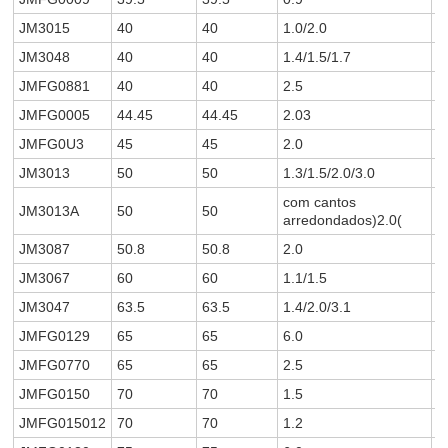
JM3015
40
40
1.0/2.0
0
JM3048
40
40
1.4/1.5/1.7
0
JMFG0881
40
40
2.5
1
JMFG0005
44.45
44.45
2.03
1
JMFG0U3
45
45
2.0
1
JM3013
50
50
1.3/1.5/2.0/3.0
0
com cantos
JM3013A
50
50
1
arredondados)2.0(
JM3087
50.8
50.8
2.0
1
JM3067
60
60
1.1/1.5
0
JM3047
63.5
63.5
1.4/2.0/3.1
1
JMFG0129
65
65
6.0
4
JMFG0770
65
65
2.5
1
JMFG0150
70
70
1.5
1
JMFG015012
70
70
1.2
0