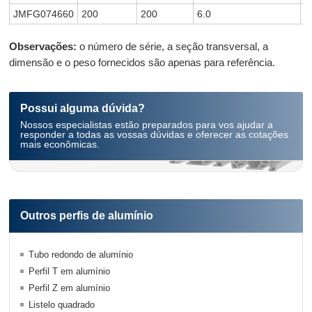
JMFG074660
200
200
6.0
1
Observações:
o número de série, a seção transversal, a
dimensão e o peso fornecidos são apenas para referência.
Possui alguma dúvida?
Nossos especialistas estão preparados para vos ajudar a
responder a todas as vossas dúvidas e oferecer as cotações
mais econômicas.
Outros perfis de alumínio
Tubo redondo de alumínio
Perfil T em alumínio
Perfil Z em alumínio
Listelo quadrado