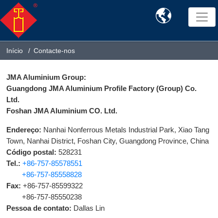

Início
Contacte-nos
JMA Aluminium Group:
Guangdong JMA Aluminium Profile Factory (Group) Co.
Ltd.
Foshan JMA Aluminium CO. Ltd.
Endereço:
Nanhai Nonferrous Metals Industrial Park, Xiao Tang
Town, Nanhai District, Foshan City, Guangdong Province, China
Código postal:
528231
Tel.:
+86-757-85578551
+86-757-85558828
Fax:
+86-757-85599322
+86-757-85550238
Pessoa de contato:
Dallas Lin